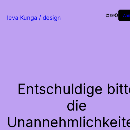
LinkedIn
Instagram
Facebo
An
Ieva Kunga / design
Entschuldige bitt
die
Unannehmlichkeit