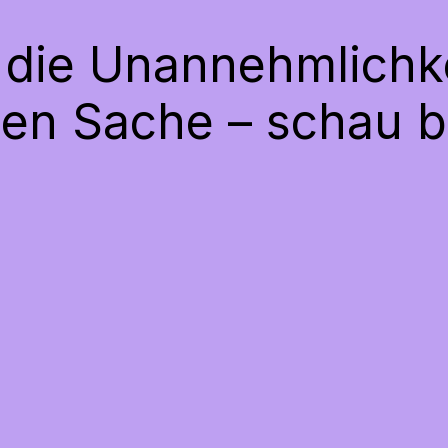
e die Unannehmlichke
gen Sache – schau b