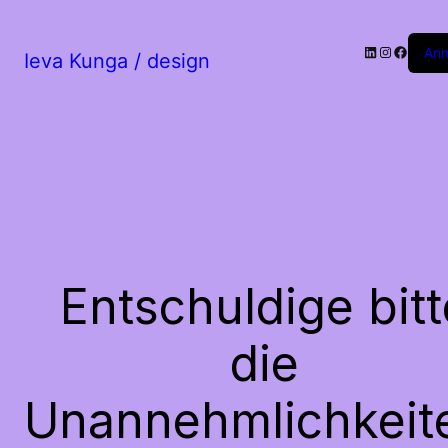
LinkedIn
Instagram
Facebo
An
Ieva Kunga / design
Entschuldige bitt
die
Unannehmlichkeit