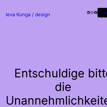
LinkedIn
Instagram
Facebo
An
Ieva Kunga / design
Entschuldige bitt
die
Unannehmlichkeit