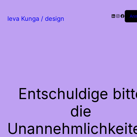
LinkedIn
Instagram
Facebo
An
Ieva Kunga / design
Entschuldige bitt
die
Unannehmlichkeit